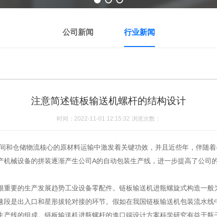
公司新闻
行业新闻
注意简述链板输送机螺杆的结构设计
时间：2022-11-01 12:15:32
浏览次数：
间和仓储物流核心的原材料运输中激发着关键功效，并且近些年，伴随着
产机械设备的拼装逐渐产生公司A的自动包装生产线，进一步提高了公司
很重要的生产发展趋势工业设备零配件。链板输送机进瓶螺旋式构造一般
速段是出入口和星形拔轮对接的环节。假如在我国链板输送机包装流水线
生产线的组成。链板输送机进瓶螺杆的進口端设计方案科学研究有益于瓶