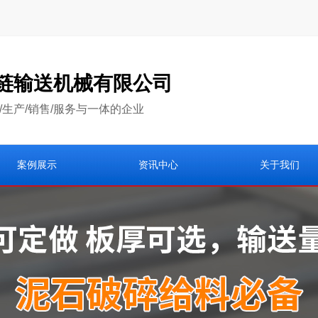
链输送机械有限公司
生产/销售/服务与一体的企业
案例展示
资讯中心
关于我们