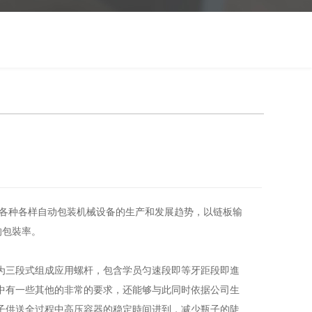
各种各样自动包装机械设备的生产和发展趋势，以链板输
的包裝率。
为三段式组成应用螺杆，包含学员匀速段即等牙距段即進
中有一些其他的非常的要求，还能够与此同时依据公司生
子供送全过程中高压容器的稳定時间进到，减少瓶子的陡