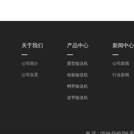
关于我们
产品中心
新闻中心
公司简介
重型输送机
公司新闻
公司实景
链板输送机
行业新闻
网带输送机
皮带输送机
电 话：0534-55452