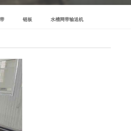
带
链板
水槽网带输送机