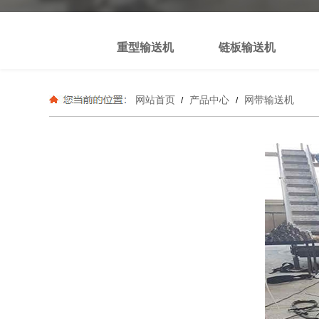
重型输送机
链板输送机
网站首页
产品中心
网带输送机
/
/